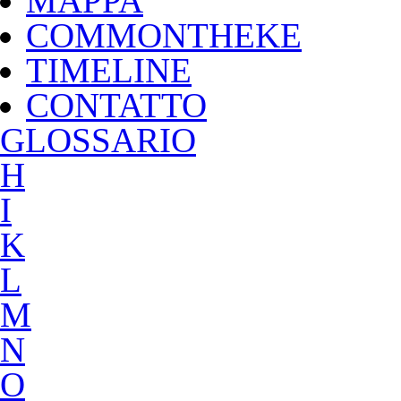
MAPPA
COMMONTHEKE
TIMELINE
CONTATTO
G
LOSSARIO
H
I
K
L
M
N
O