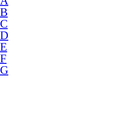
A
B
C
D
E
F
G