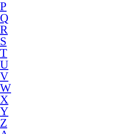
P
Q
R
S
T
U
V
W
X
Y
Z