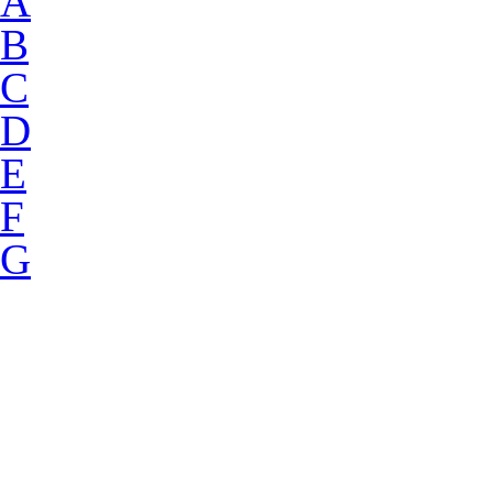
A
B
C
D
E
F
G