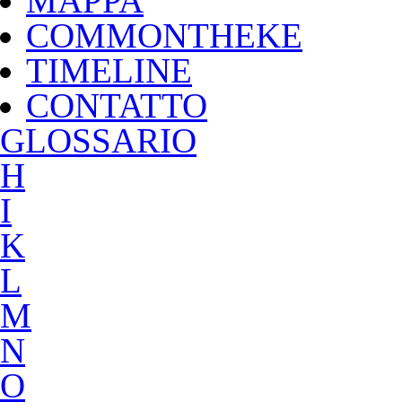
MAPPA
COMMONTHEKE
TIMELINE
CONTATTO
G
LOSSARIO
H
I
K
L
M
N
O