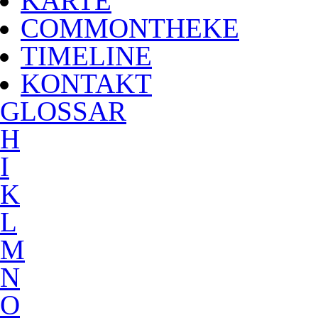
KARTE
COMMONTHEKE
TIMELINE
KONTAKT
G
LOSSAR
H
I
K
L
M
N
O