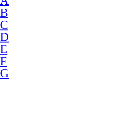
A
B
C
D
E
F
G