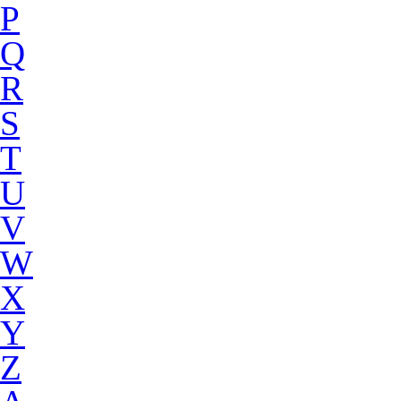
P
Q
R
S
T
U
V
W
X
Y
Z