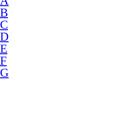
A
B
C
D
E
F
G