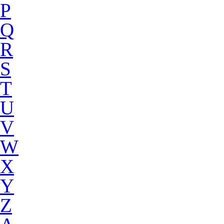
P
Q
R
S
T
U
V
W
X
Y
Z