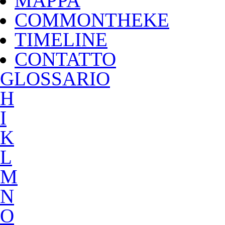
MAPPA
COMMONTHEKE
TIMELINE
CONTATTO
G
LOSSARIO
H
I
K
L
M
N
O